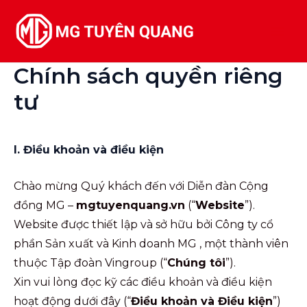
Skip
Mai
to
Me
content
Chính sách quyền riêng
tư
I. Điều khoản và điều kiện
Chào mừng Quý khách đến với Diễn đàn Cộng
đồng MG –
mgtuyenquang.vn
(“
Website
”).
Website được thiết lập và sở hữu bởi Công ty cổ
phần Sản xuất và Kinh doanh MG , một thành viên
thuộc Tập đoàn Vingroup (“
Chúng tôi
”).
Xin vui lòng đọc kỹ các điều khoản và điều kiện
hoạt động dưới đây (“
Điều khoản và Điều kiện
”)